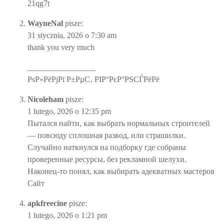
21qg7t
WayneNal
pisze:
31 stycznia, 2026 o 7:30 am
thank you very much
_________________
РѕР»РёРјРї Р±РµС‚ РІР°РєР°РЅСЃРёРё
Nicoleham
pisze:
1 lutego, 2026 o 12:35 pm
Пытался найти, как выбрать нормальных строителей
— повсюду сплошная развод, или страшилки.
Случайно наткнулся на подборку где собраны
проверенные ресурсы, без рекламной шелухи.
Наконец-то понял, как выбирать адекватных мастеров
Сайт
apkfreecine
pisze:
1 lutego, 2026 o 1:21 pm