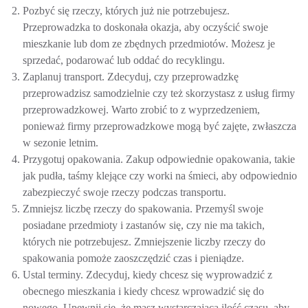
Pozbyć się rzeczy, których już nie potrzebujesz.
Przeprowadzka to doskonała okazja, aby oczyścić swoje
mieszkanie lub dom ze zbędnych przedmiotów. Możesz je
sprzedać, podarować lub oddać do recyklingu.
Zaplanuj transport. Zdecyduj, czy przeprowadzkę
przeprowadzisz samodzielnie czy też skorzystasz z usług firmy
przeprowadzkowej. Warto zrobić to z wyprzedzeniem,
ponieważ firmy przeprowadzkowe mogą być zajęte, zwłaszcza
w sezonie letnim.
Przygotuj opakowania. Zakup odpowiednie opakowania, takie
jak pudła, taśmy klejące czy worki na śmieci, aby odpowiednio
zabezpieczyć swoje rzeczy podczas transportu.
Zmniejsz liczbę rzeczy do spakowania. Przemyśl swoje
posiadane przedmioty i zastanów się, czy nie ma takich,
których nie potrzebujesz. Zmniejszenie liczby rzeczy do
spakowania pomoże zaoszczędzić czas i pieniądze.
Ustal terminy. Zdecyduj, kiedy chcesz się wyprowadzić z
obecnego mieszkania i kiedy chcesz wprowadzić się do
nowego. Upewnij się, że masz wystarczającą ilość czasu, aby