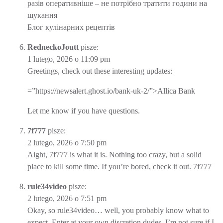
разів оперативніше – не потрібно тратити години на
шукання
Блог кулінарних рецептів
RedneckoJoutt
pisze:
1 lutego, 2026 o 11:09 pm
Greetings, check out these interesting updates:
=”https://newsalert.ghost.io/bank-uk-2/”>Allica Bank
Let me know if you have questions.
7f777
pisze:
2 lutego, 2026 o 7:50 pm
Aight, 7f777 is what it is. Nothing too crazy, but a solid
place to kill some time. If you’re bored, check it out.
7f777
rule34video
pisze:
2 lutego, 2026 o 7:51 pm
Okay, so rule34video… well, you probably know what to
expect. Enter at your own discretion dudes. I’m not sure if I