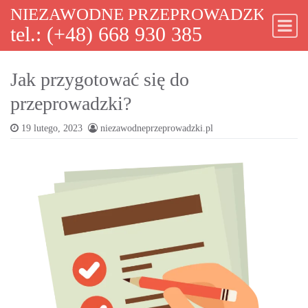
NIEZAWODNE PRZEPROWADZKI WA
Skip to content
tel.: (+48) 668 930 385
Main Navigation
Jak przygotować się do
przeprowadzki?
19 lutego, 2023
niezawodneprzeprowadzki.pl