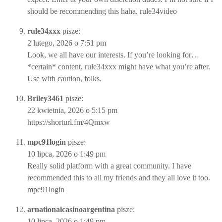
should be recommending this haha.
rule34video
rule34xxx
pisze:
2 lutego, 2026 o 7:51 pm
Look, we all have our interests. If you’re looking for…
*certain* content,
rule34xxx
might have what you’re after.
Use with caution, folks.
Briley3461
pisze:
22 kwietnia, 2026 o 5:15 pm
https://shorturl.fm/4Qmxw
mpc91login
pisze:
10 lipca, 2026 o 1:49 pm
Really solid platform with a great community. I have
recommended this to all my friends and they all love it too.
mpc91login
arnationalcasinoargentina
pisze:
10 lipca, 2026 o 1:49 pm