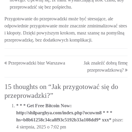
przeprowadzić się bez pośpiechu.
Przygotowanie do przeprowadzki może być stresujące, ale
odpowiednie przygotowanie może znacznie zminimalizować stres
i kłopoty. Dzięki powyższym krokom, masz szansę na pomyślną
przeprowadzkę, bez dodatkowych komplikacji.
Post navigation
Przeprowadzki biur Warszawa
Jak znaleźć dobrą firmę
przeprowadzkową?
15 thoughts on “
Jak przygotować się do
przeprowadzki?
”
* * * Get Free Bitcoin Now:
http://shilparghya.com/index.php?ocuwm8 * * *
hs=b8b61258c34ca8f93c5192b33a108dd9* ххх*
pisze:
4 sierpnia, 2025 o 7:02 pm