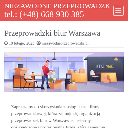
NIEZAWODNE PRZEPROWADZKI WA
Skip to content
tel.: (+48) 668 930 385
Main Navigation
Przeprowadzki biur Warszawa
18 lutego, 2023
niezawodneprzeprowadzki.pl
Zapraszamy do skorzystania z usług naszej
firmy
przeprowadzkowej
, która zajmuje się organizacją
przeprowadzek biur w Warszawie. Jesteśmy
doświadczoną i profesjonalną firmą, która zapewnia