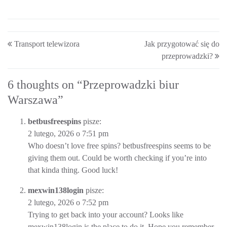
Post navigation
Transport telewizora
Jak przygotować się do
przeprowadzki?
6 thoughts on “
Przeprowadzki biur
Warszawa
”
betbusfreespins
pisze:
2 lutego, 2026 o 7:51 pm
Who doesn’t love free spins?
betbusfreespins
seems to be
giving them out. Could be worth checking if you’re into
that kinda thing. Good luck!
mexwin138login
pisze:
2 lutego, 2026 o 7:52 pm
Trying to get back into your account? Looks like
mexwin138login
is the place to do it. Hope you remember