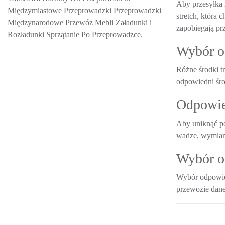
Aby przesyłka 
Międzymiastowe Przeprowadzki Przeprowadzki
stretch, która
Międzynarodowe Przewóz Mebli Załadunki i
zapobiegają pr
Rozładunki Sprzątanie Po Przeprowadzce.
Wybór o
Różne środki t
odpowiedni śro
Odpowie
Aby uniknąć po
wadze, wymiara
Wybór o
Wybór odpowied
przewozie dane
Post na