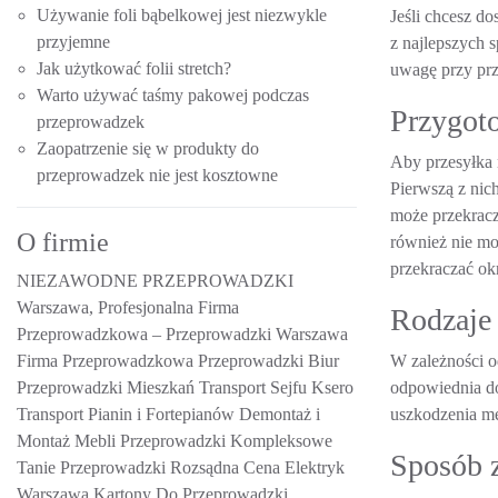
Używanie foli bąbelkowej jest niezwykle
Jeśli chcesz do
przyjemne
z najlepszych 
Jak użytkować folii stretch?
uwagę przy przy
Warto używać taśmy pakowej podczas
Przygoto
przeprowadzek
Zaopatrzenie się w produkty do
Aby przesyłka n
przeprowadzek nie jest kosztowne
Pierwszą z nic
może przekracz
O firmie
również nie mo
przekraczać ok
NIEZAWODNE PRZEPROWADZKI
Warszawa, Profesjonalna Firma
Rodzaje 
Przeprowadzkowa
– Przeprowadzki Warszawa
W zależności o
Firma Przeprowadzkowa Przeprowadzki Biur
odpowiednia do
Przeprowadzki Mieszkań Transport Sejfu Ksero
uszkodzenia me
Transport Pianin i Fortepianów Demontaż i
Montaż Mebli Przeprowadzki Kompleksowe
Sposób z
Tanie Przeprowadzki Rozsądna Cena Elektryk
Warszawa Kartony Do Przeprowadzki