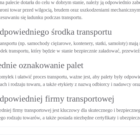
na palecie dotarła do celu w dobrym stanie, należy ją odpowiednio zab
 chroni towar przed wilgocią, brudem oraz uszkodzeniami mechanicznymi.
zesuwaniu się ładunku podczas transportu.
dpowiedniego środka transportu
ransportu (np. samochody ciężarowe, kontenery, statki, samoloty) maj
dek transportu, który będzie w stanie bezpiecznie załadować, przewieź
dnie oznakowanie palet
myłek i ułatwić proces transportu, ważne jest, aby palety były odpo
ch i rodzaju towaru, a także etykiety z nazwą odbiorcy i nadawcy 
dpowiedniej firmy transportowej
niej firmy transportowej jest kluczowy dla skutecznego i bezpieczneg
go rodzaju towarów, a także posiada niezbędne certyfikaty i ubezpiecz
vigation