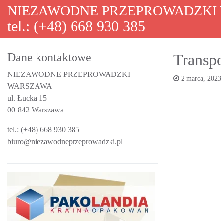
NIEZAWODNE PRZEPROWADZKI
Skip to content
tel.: (+48) 668 930 385
Main Navigation
Dane kontaktowe
Transpo
NIEZAWODNE PRZEPROWADZKI
2 marca, 2023
WARSZAWA
ul. Łucka 15
00-842 Warszawa
tel.: (+48) 668 930 385
biuro@niezawodneprzeprowadzki.pl