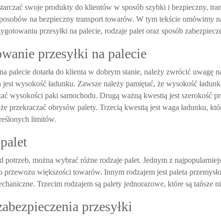
starczać swoje produkty do klientów w sposób szybki i bezpieczny, tran
sposobów na bezpieczny transport towarów. W tym tekście omówimy n
gotowaniu przesyłki na palecie, rodzaje palet oraz sposób zabezpiecze
wanie przesyłki na palecie
a palecie dotarła do klienta w dobrym stanie, należy zwrócić uwagę na
h jest wysokość ładunku. Zawsze należy pamiętać, że wysokość ładunku
ać wysokości paki samochodu. Drugą ważną kwestią jest szerokość prz
że przekraczać obrysów palety. Trzecią kwestią jest waga ładunku, kt
reślonych limitów.
palet
d potrzeb, można wybrać różne rodzaje palet. Jednym z najpopularniej
 przewozu większości towarów. Innym rodzajem jest paleta przemysłowa
chaniczne. Trzecim rodzajem są palety jednorazowe, które są tańsze niż
abezpieczenia przesyłki